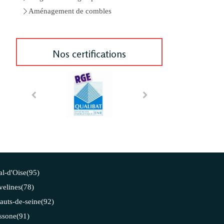
Aménagement de combles
Nos certifications
al-d'Oise(95)
velines(78)
auts-de-seine(92)
ssone(91)