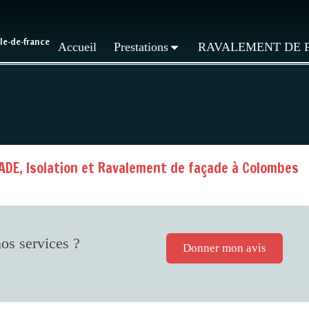
Ile-de-france
Accueil
Prestations
RAVALEMENT DE 
DE, Isolation et Ravalement de façade à Colombes
os services ?
Donner mon avis