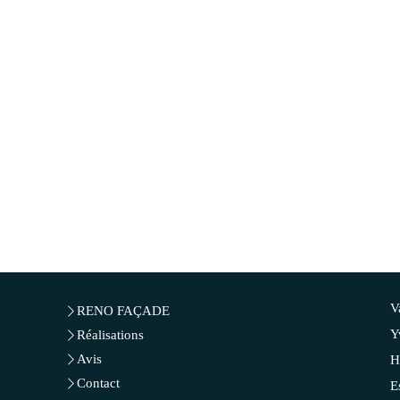
V
RENO FAÇADE
Y
Réalisations
Avis
H
Contact
E